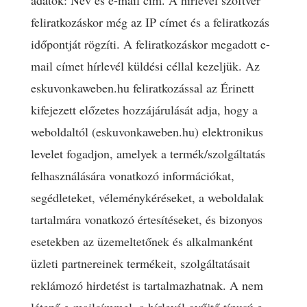
adatok: Név és e-mail cím. A hírlevél szoftver
feliratkozáskor még az IP címet és a feliratkozás
időpontját rögzíti. A feliratkozáskor megadott e-
mail címet hírlevél küldési céllal kezeljük. Az
eskuvonkaweben.hu feliratkozással az Érinett
kifejezett előzetes hozzájárulását adja, hogy a
weboldaltól (eskuvonkaweben.hu) elektronikus
levelet fogadjon, amelyek a termék/szolgáltatás
felhasználására vonatkozó információkat,
segédleteket, véleménykéréseket, a weboldalak
tartalmára vonatkozó értesítéseket, és bizonyos
esetekben az üzemeltetőnek és alkalmanként
üzleti partnereinek termékeit, szolgáltatásait
reklámozó hirdetést is tartalmazhatnak. A nem