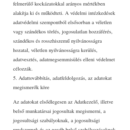
felmerülő kockázatokkal arányos mértékben
alakítja ki és működteti. A védelmi intézkedések
adatvédelmi szempontból elsősorban a véletlen
vagy szándékos törlés, jogosulatlan hozzáférés,
szándékos és rosszhiszemű nyilvánosságra
hozatal, véletlen nyilvánosságra kerülés,
adatvesztés, adatmegsemmisülés elleni védelmet
célozzák.
5. Adattovábbítás, adatfeldolgozás, az adatokat
megismerők köre
Az adatokat elsődlegesen az Adatkezelő, illetve
belső munkatársai jogosultak megismerni, a
jogosultsági szabályoknak, a jogosultsági
rendszernek és az egyéb belső szabályozásoknak