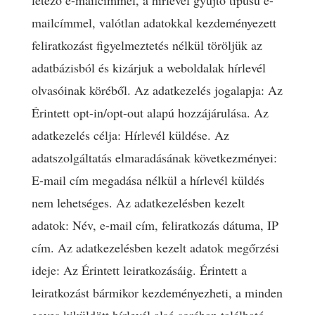
létező e-mailcímmel, a hírlevél gyűjtő típusú e-
mailcímmel, valótlan adatokkal kezdeményezett
feliratkozást figyelmeztetés nélkül töröljük az
adatbázisból és kizárjuk a weboldalak hírlevél
olvasóinak köréből. Az adatkezelés jogalapja: Az
Érintett opt-in/opt-out alapú hozzájárulása. Az
adatkezelés célja: Hírlevél küldése. Az
adatszolgáltatás elmaradásának következményei:
E-mail cím megadása nélkül a hírlevél küldés
nem lehetséges. Az adatkezelésben kezelt
adatok: Név, e-mail cím, feliratkozás dátuma, IP
cím. Az adatkezelésben kezelt adatok megőrzési
ideje: Az Érintett leiratkozásáig. Érintett a
leiratkozást bármikor kezdeményezheti, a minden