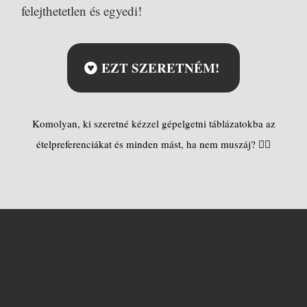
felejthetetlen és egyedi!
EZT SZERETNÉM!
Komolyan, ki szeretné kézzel gépelgetni táblázatokba az
ételpreferenciákat és minden mást, ha nem muszáj?
🤷‍♀️