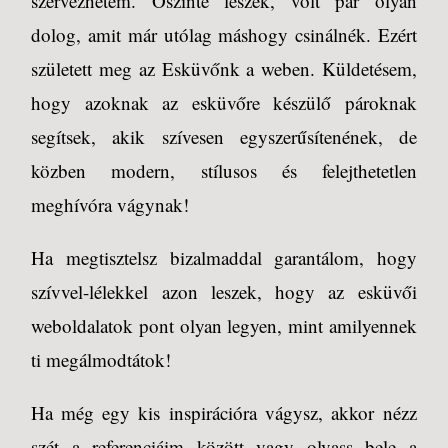
szervezhetem. Őszinte leszek, volt pár olyan
dolog, amit már utólag máshogy csinálnék. Ezért
született meg az Esküvőnk a weben. Küldetésem,
hogy azoknak az esküvőre készülő pároknak
segítsek, akik szívesen egyszerűsítenének, de
közben modern, stílusos és felejthetetlen
meghívóra vágynak!
Ha megtisztelsz bizalmaddal garantálom, hogy
szívvel-lélekkel azon leszek, hogy az esküvői
weboldalatok pont olyan legyen, mint amilyennek
ti megálmodtátok!
Ha még egy kis inspirációra vágysz, akkor nézz
szét a
referenciáim
között vagy olvass bele a