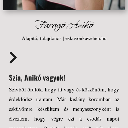
Faragó Anikó
Alapító, tulajdonos | eskuvonkaweben.hu

Szia, Anikó vagyok!
Szívből örülök, hogy itt vagy és köszönöm, hogy
érdeklődsz irántam. Már kislány koromban az
esküvőmre készültem és menyasszonyként is
élveztem, hogy végre ezt a csodás napot