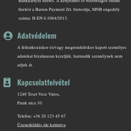
Bankkártyás fizetés. A kényelmes és biztonságos online
fizetést a Barion Payment Zrt. biztosítja, MNB engedély
száma: H-EN-I-1064/2013.
Adatvédelem

A feliratkozáskor és/vagy megrendeléskor kapott személyes
adatokat bizalmasan kezeljük, harmadik személynek nem
adjuk át.
Kapcsolatfelvétel

1248 Teszt Vesz Város,
Patak utca 10.
Telefon: +36 20 123 45 67
Üzenetküldés ide kattintva