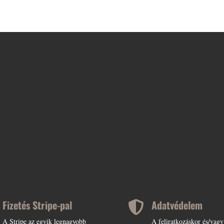
Fizetés Stripe-pal
Adatvédelem

A Stripe az egyik legnagyobb
A feliratkozáskor és/vagy