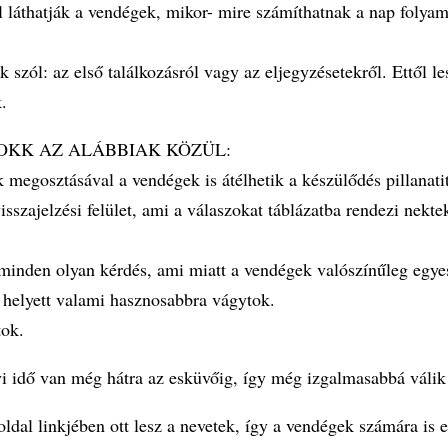
 láthatják a vendégek, mikor- mire számíthatnak a nap folyam
tok szól: az első találkozásról vagy az eljegyzésetekről. Ettől 
k.
OKK AZ ALÁBBIAK KÖZÜL:
 megosztásával a vendégek is átélhetik a készülődés pillanati
visszajelzési felület, ami a válaszokat táblázatba rendezi nekt
inden olyan kérdés, ami miatt a vendégek valószínűleg egyes
ő helyett valami hasznosabbra vágytok.
tok.
ő van még hátra az esküvőig, így még izgalmasabbá válik 
linkjében ott lesz a nevetek, így a vendégek számára is eg