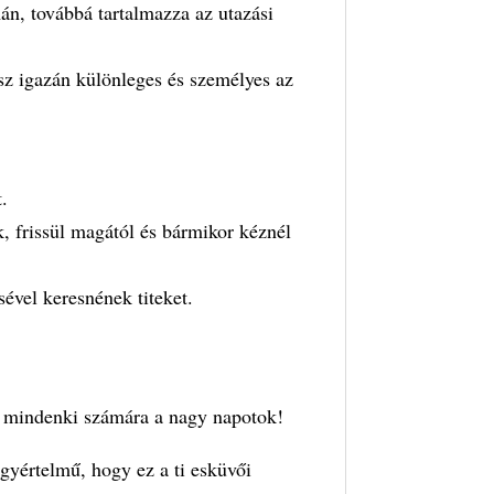
án, továbbá tartalmazza az utazási
lesz igazán különleges és személyes az
t.
ek, frissül magától és bármikor kéznél
ével keresnének titeket.
mindenki számára a nagy napotok!
yértelmű, hogy ez a ti esküvői