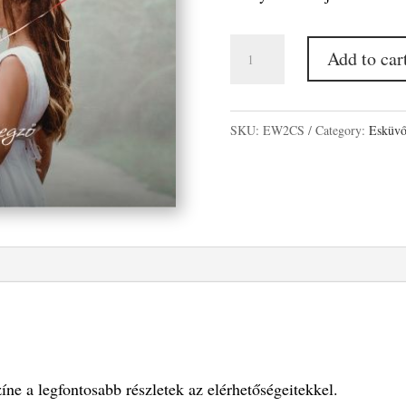
Mesebeli
Add to car
Menyegző
esküvői
weboldal
SKU:
EW2CS
Category:
Esküvő
quantity
íne a legfontosabb részletek az elérhetőségeitekkel.