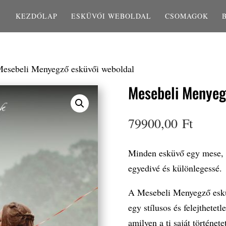
KEZDŐLAP
ESKÜVŐI WEBOLDAL
CSOMAGOK
Mesebeli Menyegző esküvői weboldal
Mesebeli Menyeg
79900,00
Ft
Minden esküvő egy mese, am
egyedivé és különlegessé.
A Mesebeli Menyegző esküv
egy stílusos és felejthetet
amilyen a ti saját története