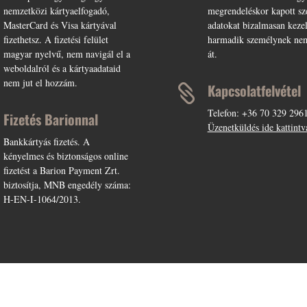
nemzetközi kártyaelfogadó,
megrendeléskor kapott s
MasterCard és Visa kártyával
adatokat bizalmasan keze
fizethetsz. A fizetési felület
harmadik személynek ne
magyar nyelvű, nem navigál el a
át.
weboldalról és a kártyaadataid
nem jut el hozzám.
Kapcsolatfelvétel

Telefon: +36 70 329 296
Fizetés Barionnal
Üzenetküldés ide kattintv
Bankkártyás fizetés. A
kényelmes és biztonságos online
fizetést a Barion Payment Zrt.
biztosítja, MNB engedély száma:
H-EN-I-1064/2013.
SI FELTÉTELEK
ADATKEZELÉSI TÁJÉKOZTATÓ
FIÓK
ADATKEZELÉSI TÁJÉKOZTATÓ LEAD GYŰJTÉSHEZ