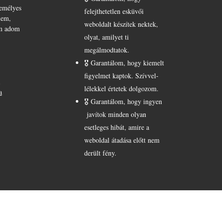
zemélyes
felejthetetlen esküvői
lem,
weboldalt készítek nektek,
m adom
olyat, amilyet ti
megálmodtatok.
🎖️ Garantálom, hogy kiemelt
figyelmet kaptok. Szívvel-
1
lélekkel értetek dolgozom.
a
🎖️ Garantálom, hogy ingyen
javítok minden olyan
esetleges hibát, amire a
weboldal átadása előtt nem
derült fény.
OM
KOSÁR
KAPCSOLAT