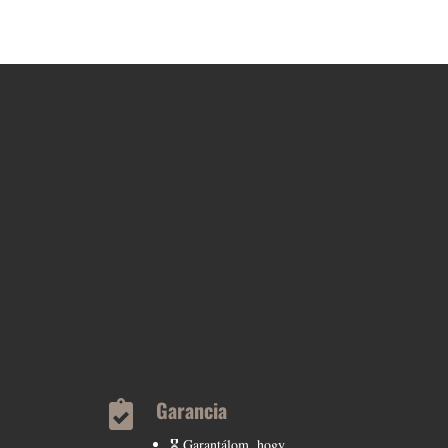
Garancia

🎖️ Garantálom, hogy