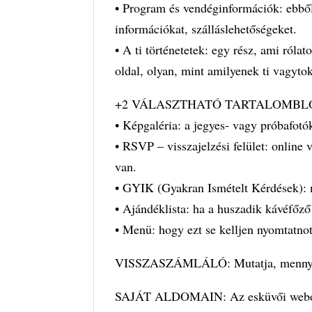
• Program és vendéginformációk: ebből
információkat, szálláslehetőségeket.
• A ti történetetek: egy rész, ami róla
oldal, olyan, mint amilyenek ti vagyto
+2 VÁLASZTHATÓ TARTALOMBL
• Képgaléria: a jegyes- vagy próbafotók
• RSVP – visszajelzési felület: online 
van.
• GYIK (Gyakran Ismételt Kérdések): m
• Ajándéklista: ha a huszadik kávéfőz
• Menü: hogy ezt se kelljen nyomtatno
VISSZASZÁMLÁLÓ: Mutatja, mennyi id
SAJÁT ALDOMAIN: Az esküvői weboldal 