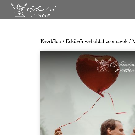
Kezdőlap
/
Esküvői weboldal csomagok
/ 