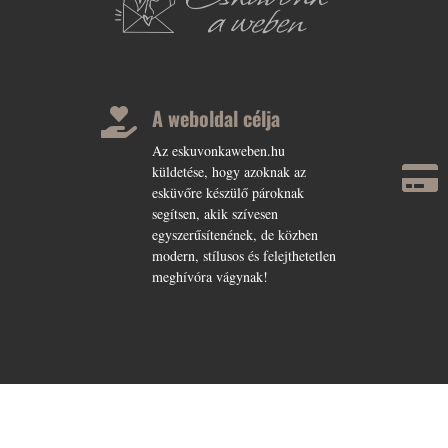
A weboldal célja

Az eskuvonkaweben.hu

küldetése, hogy azoknak az
esküvőre készülő pároknak
segítsen, akik szívesen
egyszerűsítenének, de közben
modern, stílusos és felejthetetlen
meghívóra vágynak!
IMPRESSZUM
SZERZŐDÉ