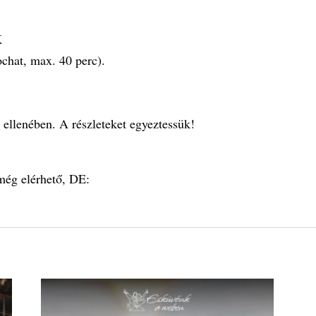
K
chat, max. 40 perc).
r ellenében. A részleteket egyeztessük!
még elérhető, DE: