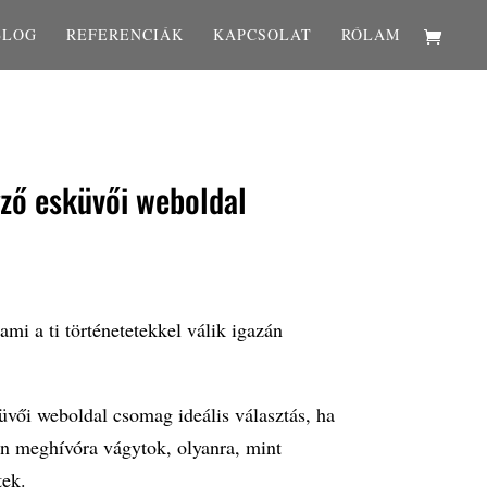
BLOG
REFERENCIÁK
KAPCSOLAT
RÓLAM
ző esküvői weboldal
i a ti történetetekkel válik igazán
ői weboldal csomag ideális választás, ha
len meghívóra vágytok, olyanra, mint
tek.