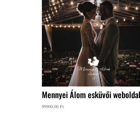
Mennyei Álom esküvői webolda
99900,00
Ft