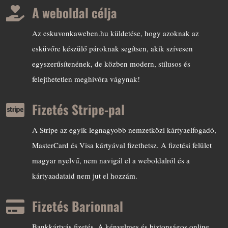
A weboldal célja

Az eskuvonkaweben.hu küldetése, hogy azoknak az
esküvőre készülő pároknak segítsen, akik szívesen
egyszerűsítenének, de közben modern, stílusos és
felejthetetlen meghívóra vágynak!
Fizetés Stripe-pal

A Stripe az egyik legnagyobb nemzetközi kártyaelfogadó,
MasterCard és Visa kártyával fizethetsz. A fizetési felület
magyar nyelvű, nem navigál el a weboldalról és a
kártyaadataid nem jut el hozzám.
Fizetés Barionnal

Bankkártyás fizetés. A kényelmes és biztonságos online