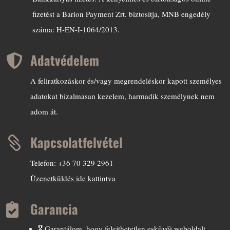
fizetést a Barion Payment Zrt. biztosítja, MNB engedély
száma: H-EN-I-1064/2013.
Adatvédelem

A feliratkozáskor és/vagy megrendeléskor kapott személyes
adatokat bizalmasan kezelem, harmadik személynek nem
adom át.
Kapcsolatfelvétel

Telefon: +36 70 329 2961
Üzenetküldés ide kattintva
Garancia

🎖️ Garantálom, hogy felejthetetlen esküvői weboldalt