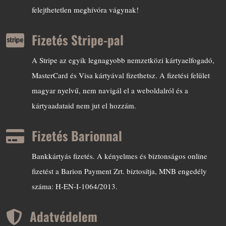
felejthetetlen meghívóra vágynak!
Fizetés Stripe-pal

A Stripe az egyik legnagyobb nemzetközi kártyaelfogadó,
MasterCard és Visa kártyával fizethetsz. A fizetési felület
magyar nyelvű, nem navigál el a weboldalról és a
kártyaadataid nem jut el hozzám.
Fizetés Barionnal

Bankkártyás fizetés. A kényelmes és biztonságos online
fizetést a Barion Payment Zrt. biztosítja, MNB engedély
száma: H-EN-I-1064/2013.
Adatvédelem
