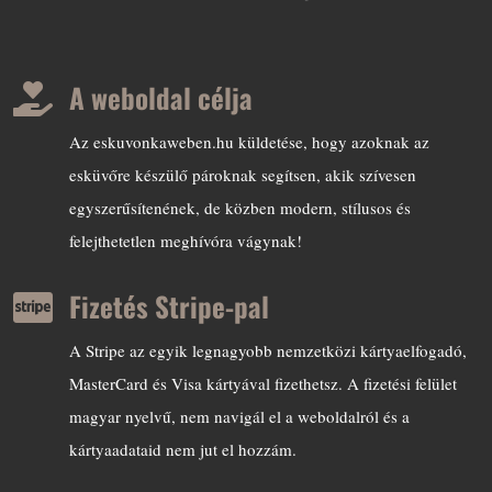
A weboldal célja

Az eskuvonkaweben.hu küldetése, hogy azoknak az
esküvőre készülő pároknak segítsen, akik szívesen
egyszerűsítenének, de közben modern, stílusos és
felejthetetlen meghívóra vágynak!
Fizetés Stripe-pal

A Stripe az egyik legnagyobb nemzetközi kártyaelfogadó,
MasterCard és Visa kártyával fizethetsz. A fizetési felület
magyar nyelvű, nem navigál el a weboldalról és a
kártyaadataid nem jut el hozzám.