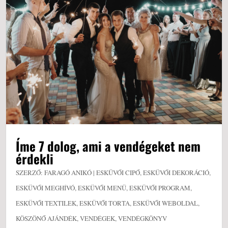
Íme 7 dolog, ami a vendégeket nem
érdekli
SZERZŐ:
FARAGÓ ANIKÓ
|
ESKÜVŐI CIPŐ
,
ESKÜVŐI DEKORÁCIÓ
,
ESKÜVŐI MEGHÍVÓ
,
ESKÜVŐI MENÜ
,
ESKÜVŐI PROGRAM
,
ESKÜVŐI TEXTILEK
,
ESKÜVŐI TORTA
,
ESKÜVŐI WEBOLDAL
,
KÖSZÖNŐ AJÁNDÉK
,
VENDÉGEK
,
VENDÉGKÖNYV