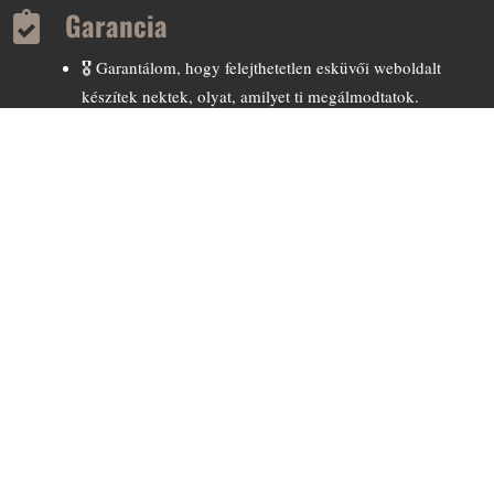
Garancia

🎖️ Garantálom, hogy felejthetetlen esküvői weboldalt
készítek nektek, olyat, amilyet ti megálmodtatok.
🎖️ Garantálom, hogy kiemelt figyelmet kaptok. Szívvel-
lélekkel értetek dolgozom.
🎖️ Garantálom, hogy ingyen javítok minden olyan
esetleges hibát, amire a weboldal átadása előtt nem derült
fény.