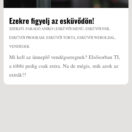
Ezekre figyelj az esküvődön!
SZERZŐ:
FARAGÓ ANIKÓ
|
ESKÜVŐI MENÜ
,
ESKÜVŐI PÁR
,
ESKÜVŐI PROGRAM
,
ESKÜVŐI TORTA
,
ESKÜVŐI WEBOLDAL
,
VENDÉGEK
Mi kell az ünneplő vendégseregnek? Elsősorban TI,
a többi pedig csak extra. Na de mégis, mik azok az
extrák?!