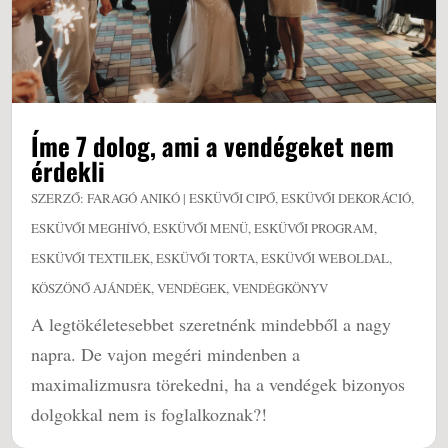
Íme 7 dolog, ami a vendégeket nem
érdekli
SZERZŐ:
FARAGÓ ANIKÓ
|
ESKÜVŐI CIPŐ
,
ESKÜVŐI DEKORÁCIÓ
,
ESKÜVŐI MEGHÍVÓ
,
ESKÜVŐI MENÜ
,
ESKÜVŐI PROGRAM
,
ESKÜVŐI TEXTILEK
,
ESKÜVŐI TORTA
,
ESKÜVŐI WEBOLDAL
,
KÖSZÖNŐ AJÁNDÉK
,
VENDÉGEK
,
VENDÉGKÖNYV
A legtökéletesebbet szeretnénk mindebből a nagy
napra. De vajon megéri mindenben a
maximalizmusra törekedni, ha a vendégek bizonyos
dolgokkal nem is foglalkoznak?!