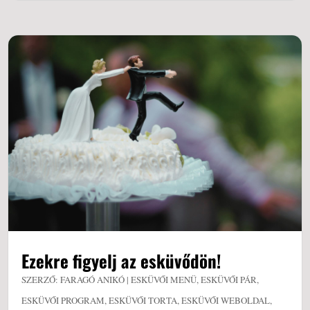
Ezekre figyelj az esküvődön!
SZERZŐ:
FARAGÓ ANIKÓ
|
ESKÜVŐI MENÜ
,
ESKÜVŐI PÁR
,
ESKÜVŐI PROGRAM
,
ESKÜVŐI TORTA
,
ESKÜVŐI WEBOLDAL
,