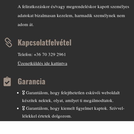
A feliratkozáskor és/vagy megrendeléskor kapott személyes
adatokat bizalmasan kezelem, harmadik személynek nem
adom át.
Kapcsolatfelvétel

Telefon: +36 70 329 2961
Üzenetküldés ide kattintva
Garancia

🎖️ Garantálom, hogy felejthetetlen esküvői weboldalt
készítek nektek, olyat, amilyet ti megálmodtatok.
🎖️ Garantálom, hogy kiemelt figyelmet kaptok. Szívvel-
lélekkel értetek dolgozom.
🎖️ Garantálom, hogy ingyen javítok minden olyan
esetleges hibát, amire a weboldal átadása előtt nem derült