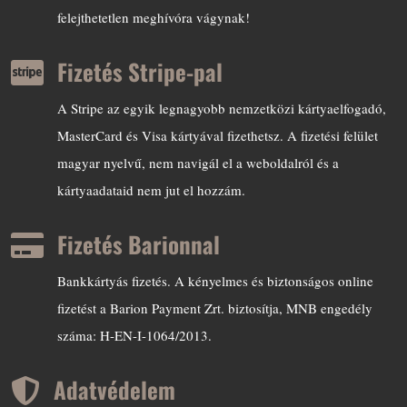
felejthetetlen meghívóra vágynak!
Fizetés Stripe-pal

A Stripe az egyik legnagyobb nemzetközi kártyaelfogadó,
MasterCard és Visa kártyával fizethetsz. A fizetési felület
magyar nyelvű, nem navigál el a weboldalról és a
kártyaadataid nem jut el hozzám.
Fizetés Barionnal

Bankkártyás fizetés. A kényelmes és biztonságos online
fizetést a Barion Payment Zrt. biztosítja, MNB engedély
száma: H-EN-I-1064/2013.
Adatvédelem
