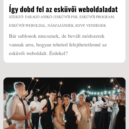
Így dobd fel az esküvői weboldaladat
SZERZŐ:
FARAGÓ ANIKÓ
|
ESKÜVŐI PÁR
,
ESKÜVŐI PROGRAM
,
ESKÜVŐI WEBOLDAL
,
NÁSZAJÁNDÉK
,
RSVP
,
VENDÉGEK
Bár sablonok nincsenek, de bevált módszerek
vannak arra, hogyan teheted felejthetetlenné az
esküvői weboldalt. Érdekel?